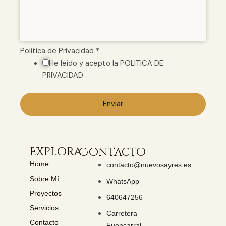
é
f
o
n
o
Politica de Privacidad
*
P
He leído y acepto la POLITICA DE
r
PRIVACIDAD
i
v
Enviar
a
c
i
d
Explora
Contacto
a
Home
contacto@nuevosayres.es
d
Sobre Mí
WhatsApp
d
Proyectos
e
640647256
Servicios
Carretera
Contacto
Fuencarral