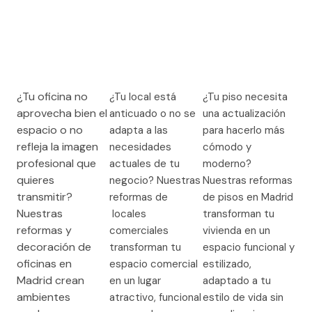
¿Tu oficina no
¿Tu local está
¿Tu piso necesita
aprovecha bien el
anticuado o no se
una actualización
espacio o no
adapta a las
para hacerlo más
refleja la imagen
necesidades
cómodo y
profesional que
actuales de tu
moderno?
quieres
negocio? Nuestras
Nuestras reformas
transmitir?
reformas de
de pisos en Madrid
Nuestras
locales
transforman tu
reformas y
comerciales
vivienda en un
decoración de
transforman tu
espacio funcional y
oficinas en
espacio comercial
estilizado,
Madrid crean
en un lugar
adaptado a tu
ambientes
atractivo, funcional
estilo de vida sin