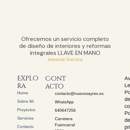
Ofrecemos un servicio completo
de diseño de interiores y reformas
integrales LLAVE EN MANO
Asesoría Gratuita
Explo
Cont
Av
Ra
acto
Le
Po
Home
contacto@nuevosayres.es
d
Sobre Mí
WhatsApp
co
Proyectos
640647256
Po
Servicios
Carretera
d
Fuencarral
Contacto
pr