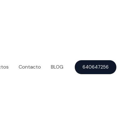
ctos
Contacto
BLOG
640647256